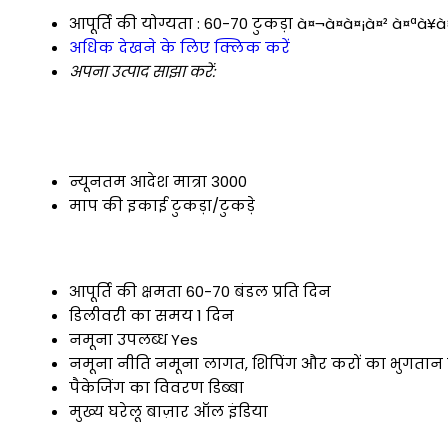
आपूर्ति की योग्यता :
60-70 टुकड़ा à¤¬à¤à¤¡à¤² à¤ªà¥
अधिक देखने के लिए क्लिक करें
अपना उत्पाद साझा करें:
न्यूनतम आदेश मात्रा
3000
माप की इकाई
टुकड़ा/टुकड़े
आपूर्ति की क्षमता
60-70 बंडल प्रति दिन
डिलीवरी का समय
1 दिन
नमूना उपलब्ध
Yes
नमूना नीति
नमूना लागत, शिपिंग और करों का भुगतान ख
पैकेजिंग का विवरण
डिब्बा
मुख्य घरेलू बाज़ार
ऑल इंडिया