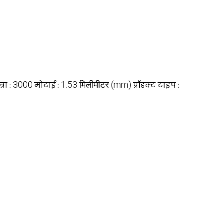
3000
1.53 मिलीमीटर (mm)
रा :
मोटाई :
प्रॉडक्ट टाइप :