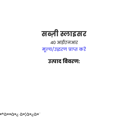
सब्ज़ी स्लाइसर
40 आईएनआर
मूल्य/उद्धरण प्राप्त करें
उत्पाद विवरण:
à¤°à¤¤à¤¿ à¤¦à¤¿à¤¨