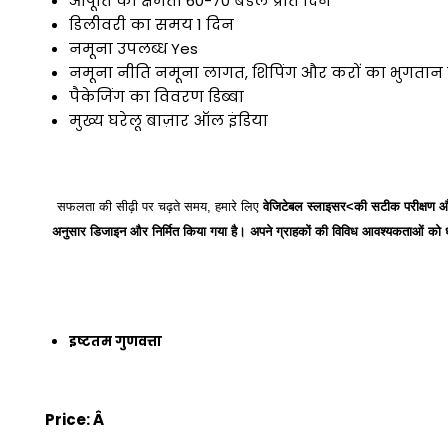
आपूर्ति की क्षमता
60-70 बंडल प्रति दिन
डिलीवरी का समय
1 दिन
नमूना उपलब्ध
Yes
नमूना नीति
नमूना लागत, शिपिंग और करों का भुगतान ख
पैकेजिंग का विवरण
डिब्बा
मुख्य घरेलू बाज़ार
ऑल इंडिया
सफलता की सीढ़ी पर चढ़ते समय, हमारे लिए
वेजिटेबल स्लाइसर<की सटीक परीक्षण और उ
अनुसार डिजाइन और निर्मित किया गया है। अपने ग्राहकों की विविध आवश्यकताओं को ध्यान 
इष्टतम गुणवत्ता
Price:
Â