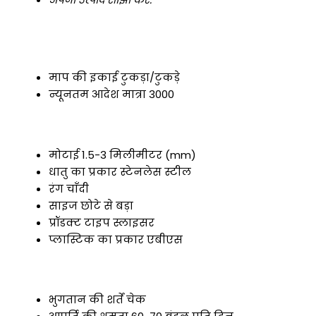
माप की इकाई
टुकड़ा/टुकड़े
न्यूनतम आदेश मात्रा
3000
मोटाई
1.5-3 मिलीमीटर (mm)
धातु का प्रकार
स्टेनलेस स्टील
रंग
चाँदी
साइज
छोटे से बड़ा
प्रॉडक्ट टाइप
स्लाइसर
प्लास्टिक का प्रकार
एबीएस
भुगतान की शर्तें
चेक