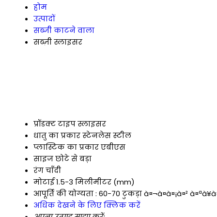
होम
उत्पादों
सब्जी काटने वाला
सब्ज़ी स्लाइसर
प्रॉडक्ट टाइप
स्लाइसर
धातु का प्रकार
स्टेनलेस स्टील
प्लास्टिक का प्रकार
एबीएस
साइज
छोटे से बड़ा
रंग
चाँदी
मोटाई
1.5-3 मिलीमीटर (mm)
आपूर्ति की योग्यता :
60-70 टुकड़ा à¤¬à¤à¤¡à¤² à¤ªà¥
अधिक देखने के लिए क्लिक करें
अपना उत्पाद साझा करें: